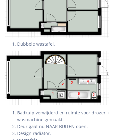
Dubbele wastafel.
Badkuip verwijderd en ruimte voor droger +
wasmachine gemaakt.
Deur gaat nu NAAR BUITEN open.
Design radiator.