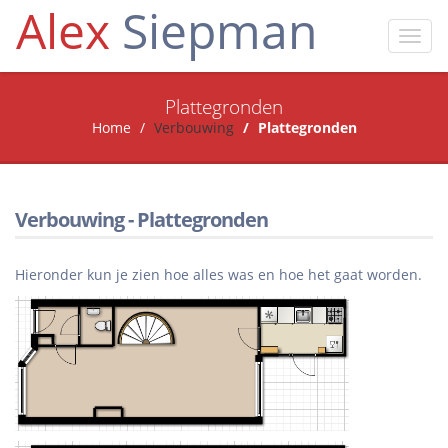
Alex
Siepman
Toggl
navig
Plattegronden
Home
Verbouwing
Plattegronden
Verbouwing - Plattegronden
Hieronder kun je zien hoe alles was en hoe het gaat worden.