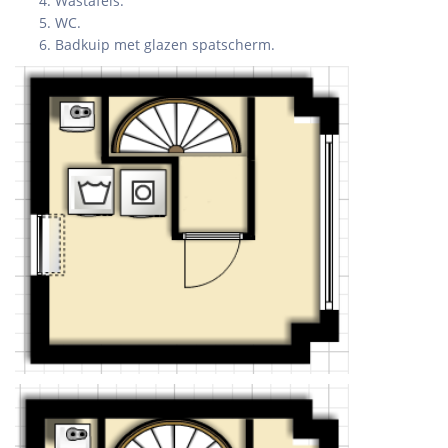
Wastafels.
WC.
Badkuip met glazen spatscherm.