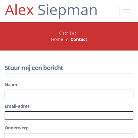
Alex
Siepman
Toggl
navig
Contact
Home
Contact
Stuur mij een bericht
Naam
Email-adres
Onderwerp