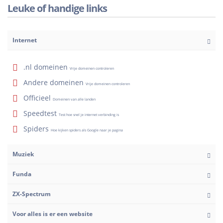
Leuke of handige links
Internet
.nl domeinen
Vrije domeinen controleren
Andere domeinen
Vrije domeinen controleren
Officieel
Domeinen van alle landen
Speedtest
Test hoe snel je internet verbinding is
Spiders
Hoe kijken spiders als Google naar je pagina
Muziek
Funda
ZX-Spectrum
Voor alles is er een website