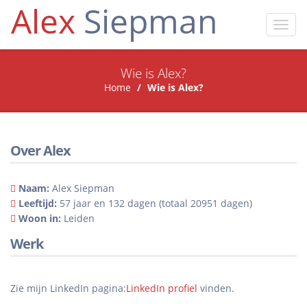
Alex
Siepman
Toggl
navig
Wie is Alex?
Home
Wie is Alex?
Over Alex
Naam:
Alex Siepman
Leeftijd:
57 jaar en 132 dagen (totaal 20951 dagen)
Woon in:
Leiden
Werk
Zie mijn LinkedIn pagina:
LinkedIn profiel
vinden.