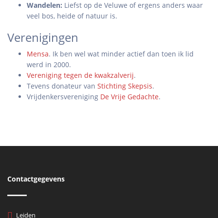
Wandelen:
Liefst op de Veluwe of ergens anders waar
veel bos, heide of natuur is.
Verenigingen
Mensa
. Ik ben wel wat minder actief dan toen ik lid
werd in 2000.
Vereniging tegen de kwakzalverij
.
Tevens donateur van
Stichting Skepsis
.
Vrijdenkersvereniging
De Vrije Gedachte
.
Contactgegevens
Leiden