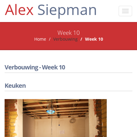
Alex
Siepman
Toggl
navig
Week 10
Home
Verbouwing
Week 10
Verbouwing - Week 10
Keuken