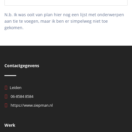
N.b. Ik was ooit van plan hier nog een lijst met onderwerpen
aan tie te voegen, maar ik ben er simpelweg niet toe
gekomen.
Contactgegevens
Leiden
06-8584 8584
https://www.siepman.nl
Werk