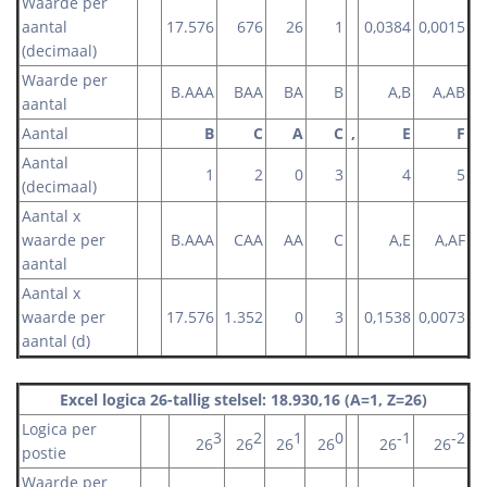
Waarde per
aantal
17.576
676
26
1
0,0384
0,0015
(decimaal)
Waarde per
B.AAA
BAA
BA
B
A,B
A,AB
aantal
Aantal
B
C
A
C
,
E
F
Aantal
1
2
0
3
4
5
(decimaal)
Aantal x
waarde per
B.AAA
CAA
AA
C
A,E
A,AF
aantal
Aantal x
waarde per
17.576
1.352
0
3
0,1538
0,0073
aantal (d)
Excel logica 26-tallig stelsel: 18.930,16 (A=1, Z=26)
Logica per
3
2
1
0
-1
-2
26
26
26
26
26
26
postie
Waarde per