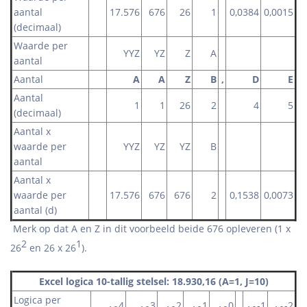
aantal
17.576
676
26
1
0,0384
0,0015
(decimaal)
Waarde per
YYZ
YZ
Z
A
aantal
Aantal
A
A
Z
B
,
D
E
Aantal
1
1
26
2
4
5
(decimaal)
Aantal x
waarde per
YYZ
YZ
YZ
B
aantal
Aantal x
waarde per
17.576
676
676
2
0,1538
0,0073
aantal (d)
Merk op dat A en Z in dit voorbeeld beide 676 opleveren (1 x
2
1
26
en 26 x 26
).
Excel logica 10-tallig stelsel: 18.930,16 (A=1, J=10)
Logica per
4
3
2
1
0
-1
-2