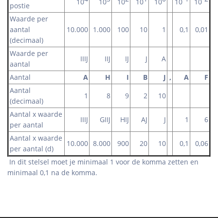
10
10
10
10
10
10
10
postie
Waarde per
aantal
10.000
1.000
100
10
1
0,1
0,01
(decimaal)
Waarde per
IIIJ
IIJ
IJ
J
A
aantal
Aantal
A
H
I
B
J
,
A
F
Aantal
1
8
9
2
10
(decimaal)
Aantal x waarde
IIIJ
GIIJ
HIJ
AJ
J
1
6
per aantal
Aantal x waarde
10.000
8.000
900
20
10
0,1
0,06
per aantal (d)
In dit stelsel moet je minimaal 1 voor de komma zetten en
minimaal 0,1 na de komma.