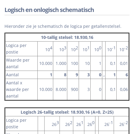
Logisch en onlogisch schematisch
Hieronder zie je schematisch de logica per getallenstelsel.
10-tallig stelsel: 18.930,16
Logica per
4
3
2
1
0
-1
-2
10
10
10
10
10
10
10
postie
Waarde per
10.000
1.000
100
10
1
0,1
0,01
aantal
Aantal
1
8
9
3
0
,
1
6
Aantal x
waarde per
10.000
8.000
900
3
0
0,1
0,06
aantal
Logisch 26-tallig stelsel: 18.930,16 (A=0, Z=25)
Logica per
3
2
1
0
-1
-2
26
26
26
26
26
26
postie